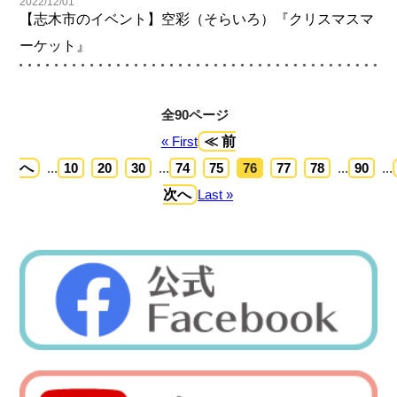
2022/12/01
【志木市のイベント】空彩（そらいろ）『クリスマスマ
ーケット』
全90ページ
« First
≪ 前
へ
...
10
20
30
...
74
75
76
77
78
...
90
...
次へ
Last »