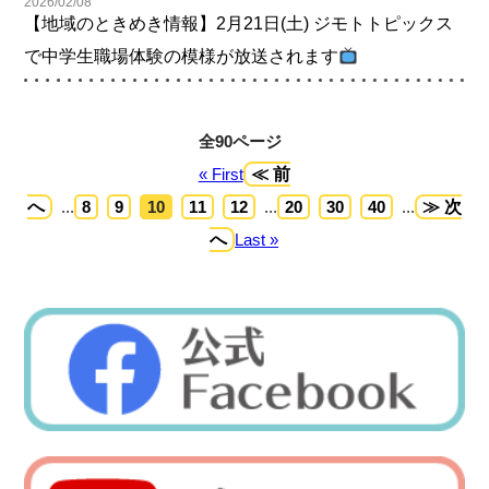
2026/02/08
【地域のときめき情報】2月21日(土) ジモトトピックス
で中学生職場体験の模様が放送されます
全90ページ
« First
≪ 前
へ
...
8
9
10
11
12
...
20
30
40
...
≫ 次
へ
Last »