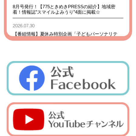
8月号発行！【775ときめきPRESSの紹介】地域密
着！情報誌”スマイルよみうり”4面に掲載☆
2026.07.30
【番組情報】夏休み特別企画「子どもパーソナリテ
ィ・ミキサー操作体験♪」絶賛放送中
2026.08.02
【あなたも、DJ！】放送のお知らせ＊ 8月3日(月)～8
月9日(日)
2026.08.07
【地域のときめき情報】9月21日(月・祝) 志木フィル
ハーモニー管弦楽団 第33回 定期演奏会
2026.08.07
【番組情報】8月7日(金) まいぷレイディオDX
2026.08.05