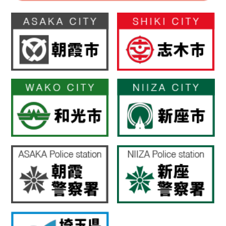
【地域のときめきイベント】珈琲ゼリー×板橋珈琲 名
店散歩 8月・9月・10月 月替わりコラボ
2026.08.05
【番組情報】8月8日(土) 775土曜スペシャル [ 今月の
イチ推し！ ]
2026.08.04
【ゲスト情報】8月4日(火) 775ライブリーモーニング [
和光市子ども家庭支援課 子ども施策担当 統括主査 遠
藤 亜美（えんどう あみ）さん、主任 奥村 北斗（おく
むら ほくと）さん ]
2026.08.03
【番組情報】8月7日(金)デッキーの映画CaaaaN!!!!
2026.07.31
【和光市のイベント】8月11日(火・祝) アリエッタ交
響楽団第23回演奏会 [第1983回トヨタコミュニティコ
ンサート]