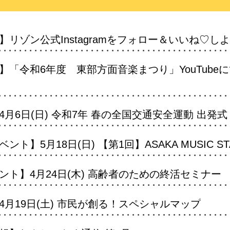
リゾン公式Instagramをフォロー＆いいね♡し
「令和6年度 東部方面音楽まつり」YouTube
月6日(日) 令和7年 春の全国交通安全運動 出発式
】5月18日(日) 【第1回】ASAKA MUSIC ST
ト】4月24日(木) 高齢者のための終活セミナー
月19日(土) 市民が創る！スペシャルマップ