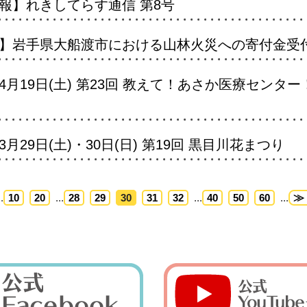
報】れきしてらす通信 第8号
】岩手県大船渡市における山林火災への寄付金受
月19日(土) 第23回 教えて！あさか医療センタ
29日(土)・30日(日) 第19回 黒目川花まつり
..
10
20
...
28
29
30
31
32
...
40
50
60
...
≫