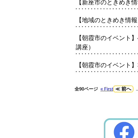
【新座市のときめき情
【地域のときめき情報
【朝霞市のイベント】4
講座）
【朝霞市のイベント】3月
全90ページ
« First
≪ 前へ
.