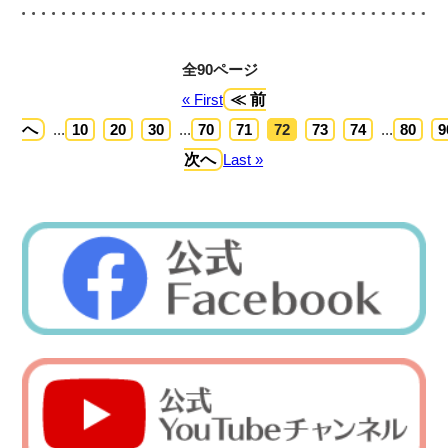
全90ページ
« First
≪ 前
へ
...
10
20
30
...
70
71
72
73
74
...
80
9
次へ
Last »