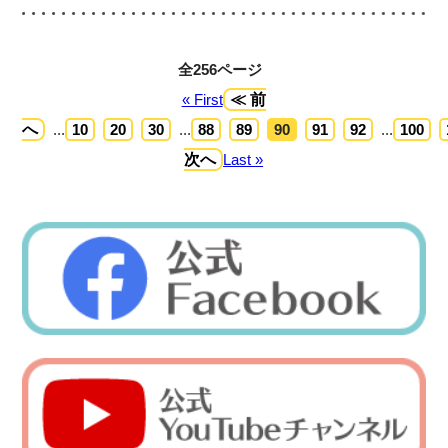
全256ページ
« First
≪ 前
へ
...
10
20
30
...
88
89
90
91
92
...
100
次へ
Last »