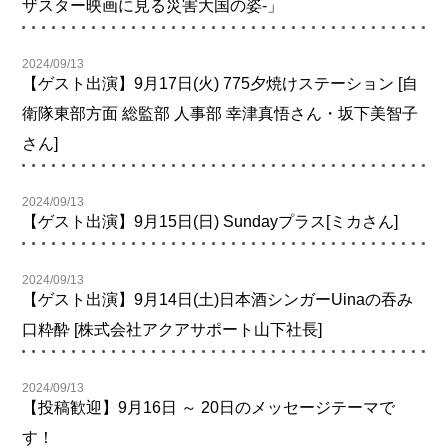
ザスター映画に見る災害大国の姿-」
2024/09/13
【ゲスト出演】9月17日(火) 775夕焼けステーション [自
衛隊東部方面 総監部 人事部 幸津真悟さん・坂下美智子
さん]
2024/09/13
【ゲスト出演】9月15日(日) Sundayプラス[ミカさん]
2024/09/13
【ゲスト出演】9月14日(土)日本酒シンガーUinaの吞み
口粋酔 [株式会社アクアサポート山下社長]
2024/09/13
【投稿歓迎】9月16日 ～ 20日のメッセージテーマで
す！