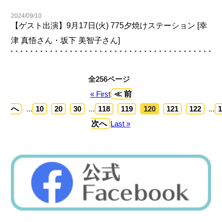
2024/09/10
【ゲスト出演】9月17日(火) 775夕焼けステーション [幸
津 真悟さん・坂下 美智子さん]
全256ページ
« First
≪ 前
へ
...
10
20
30
...
118
119
120
121
122
...
次へ
Last »