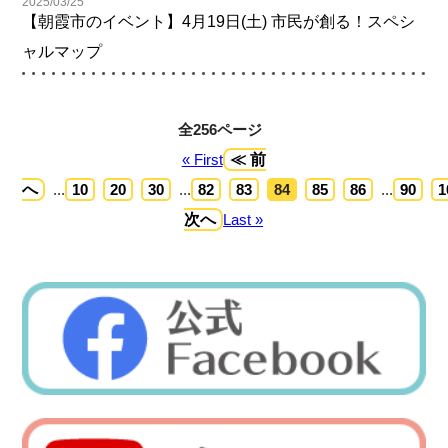
2025/03/25
【朝霞市のイベント】4月19日(土) 市民が創る！スペシ
ャルマップ
全256ページ
« First
≪ 前
へ
...
10
20
30
...
82
83
84
85
86
...
90
1
次へ
Last »