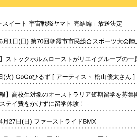
･スイート 宇宙戦艦ヤマト 完結編」放送決定
月1日(日) 第70回朝霞市市民総合スポーツ大会
】ストックホルムローストがリエイグループの一
(火) GoGoひるず [ アーティスト 松山優太さん ]
報】高校生対象のオーストラリア短期留学を募集開
ステイ費をかけずに留学体験！－
月27日(日) ファーストライドBMX