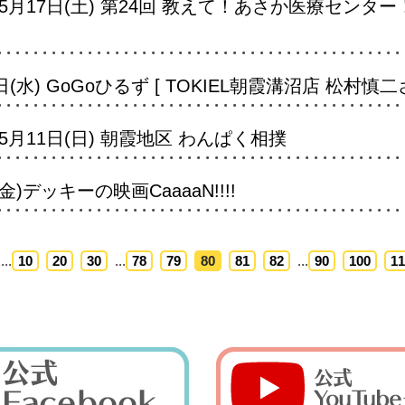
月17日(土) 第24回 教えて！あさか医療センタ
水) GoGoひるず [ TOKIEL朝霞溝沼店 松村慎二さ
月11日(日) 朝霞地区 わんぱく相撲
)デッキーの映画CaaaaN!!!!
...
10
20
30
...
78
79
80
81
82
...
90
100
11