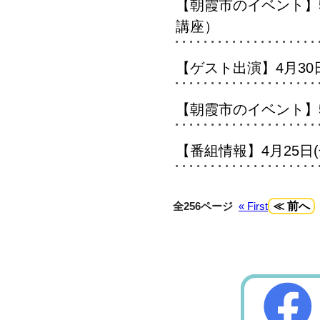
【朝霞市のイベント】5
講座）
【ゲスト出演】4月30日(
【朝霞市のイベント】5
【番組情報】4月25日(金
全256ページ
« First
≪ 前へ