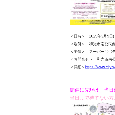
＜日時＞ 2025年3月9日(日) 
＜場所＞ 和光市南公民館（
＜主催＞ スーパー〇〇
＜お問合せ＞ 和光市南公民館 (T
＜詳細＞
https://www.city
開催に先駆け、当日
当日まで待てない方