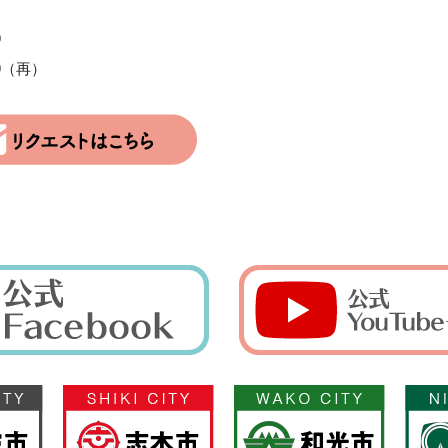
9
:59（再）