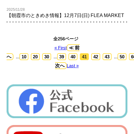
2025/11/28
【朝霞市のときめき情報】12月7日(日) FLEA MARKET
全256ページ
« First
≪ 前
へ
...
10
20
30
...
39
40
41
42
43
...
50
6
次へ
Last »