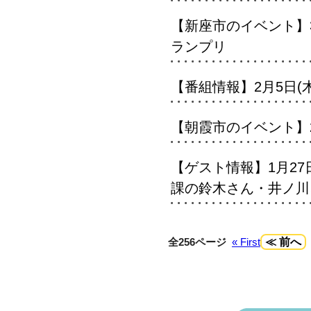
【新座市のイベント】3
ランプリ
【番組情報】2月5日(木)
【朝霞市のイベント】2月2
【ゲスト情報】1月27
課の鈴木さん・井ノ川さ
全256ページ
« First
≪ 前へ