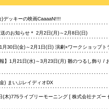
デッキーの映画CaaaaN!!!!
のお知らせ＊ 2月2日(月)～2月8日(日)
月30日(金)～2月1日(日) 演劇×ワークショップト
1月21日(水)～3月23日(月) 雛のつるし飾り /
金) まいぷレイディオDX
(木)775ライブリーモーニング [ 株式会社ナズー