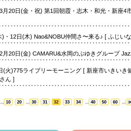
月20日(金・祝) 第1回朝霞・志木・和光・新座4
・12日(木) Nao&NOBU仲間さ〜来る♪ [ ふじい
0日(金) CAMARU&水岡のぶゆきグループ Jazz L
日(火)775ライブリーモーニング [ 新座市いきい
ん ]
...
10
20
...
30
31
32
33
34
...
40
50
60
...