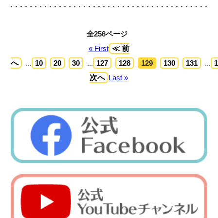
全256ページ
« First
≪ 前
へ
...
10
20
30
...
127
128
129
130
131
...
次へ
Last »