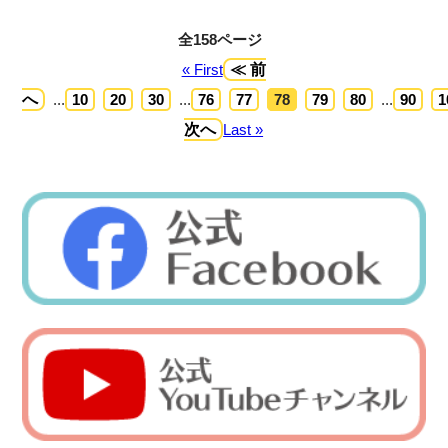
全158ページ
« First
≪ 前
へ
...
10
20
30
...
76
77
78
79
80
...
90
1
次へ
Last »