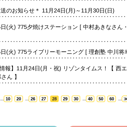
のお知らせ＊ 11月24日(月)～11月30日(日)
5日(火) 775夕焼けステーション [ 中村あきなさ
日(火) 775ライブリーモーニング [ 理創塾 中川将幸
報】11月24日(月・祝) リゾンタイムス！【 西
さん 】
...
10
20
...
26
27
28
29
30
...
40
50
60
...