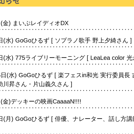
(金) まいぷレイディオDX
(水) GoGoひるず [ ソプラノ歌手 野上夕綺さん ]
) 775ライブリーモーニング [ LeaLea color 
日(水) GoGoひるず [ 楽フェスin和光 実行委員長
助川昇さん・片山義久さん ]
金)デッキーの映画CaaaaN!!!!
(月) GoGoひるず [ 俳優、ナレーター、話し方