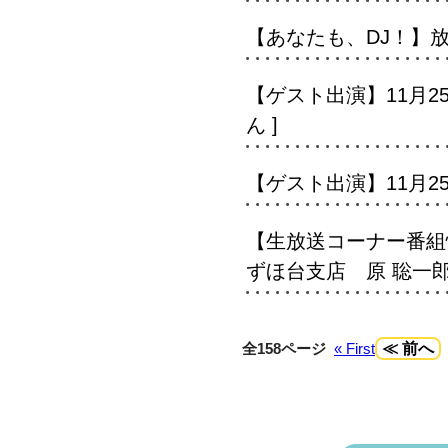
【あなたも、DJ！】放送
【ゲスト出演】11月2
ん ]
【ゲスト出演】11月25
【生放送コーナー番組情
ずほ台支店 原 聡一郎
全158ページ
« First
≪ 前へ