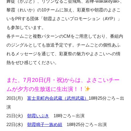
舞徒（かぶと）、リゾンなるこ会飛鳥、若欅-wakakeyaki-、
黎霞（れいか）の10チームに加え、彩夏祭や朝霞のよさこ
いをPRする団体「朝霞よさこいプロモーション（AYP）」
も参加しています。
各チームごと複数パターンのCMをご用意しており、番組内
のジングルとしても放送予定です。チームごとの個性あふ
れるメッセージを通じて、彩夏祭の魅力やよさこいへの情
熱をぜひ感じてください。
また、7月20日(月・祝)からは、よさこいチー
ムが夕方の生放送に生出演！！
20日(月)
富士見町内会武蔵（武州武蔵）
18時25分ごろ～出
演
21日(火)
朝霞いぶき
18時ごろ～出演
22日(水)
朝霞鳴子一族め組
18時25分ごろ～出演