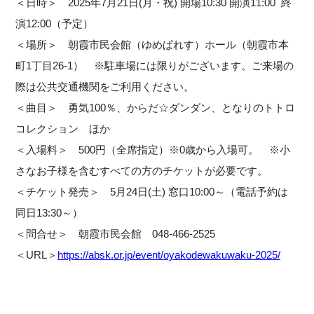
＜日時＞ 2025年7月21日(月・祝) 開場10:30 開演11:00 終
演12:00（予定）
＜場所＞ 朝霞市民会館（ゆめぱれす）ホール（朝霞市本
町1丁目26-1） ※駐車場には限りがございます。ご来場の
際は公共交通機関をご利用ください。
＜曲目＞ 勇気100％、からだ☆ダンダン、となりのトトロ
コレクション ほか
＜入場料＞ 500円（全席指定）※0歳から入場可。 ※小
さなお子様を含むすべての方のチケットが必要です。
＜チケット発売＞ 5月24日(土) 窓口10:00～（電話予約は
同日13:30～）
＜問合せ＞ 朝霞市民会館 048-466-2525
＜URL＞
https://absk.or.jp/event/oyakodewakuwaku-2025/