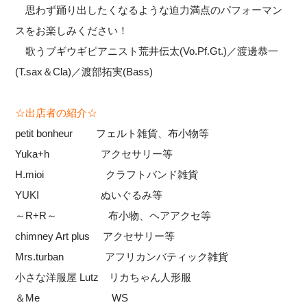
思わず踊り出したくなるような迫力満点のパフォーマン
スをお楽しみください！
歌うブギウギピアニスト荒井伝太(Vo.Pf.Gt.)／渡邊恭一
(T.sax＆Cla)／渡部拓実(Bass)
☆出店者の紹介☆
petit bonheur フェルト雑貨、布小物等
Yuka+h アクセサリー等
H.mioi クラフトバンド雑貨
YUKI ぬいぐるみ等
～R+R～ 布小物、ヘアアクセ等
chimney Art plus アクセサリー等
Mrs.turban アフリカンバティック雑貨
小さな洋服屋 Lutz リカちゃん人形服
＆Me WS