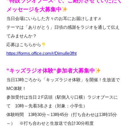
”特設ラジオブース”で、ご紹介させていただく
メッセージを大募集中
当日会場にいらした方々のお耳にお届けします♬
テーマは「ありがとう」日頃の感謝をラジオを通して伝え
てみませんか？
応募はこちらから
https://forms.office.com/r/Dimu8e3fht
”キッズラジオ体験”参加者大募集中
当日13時ごろから「キッズラジオ体験」を開催！生放送で
MC体験！
参加受付は当日２F店頭（駅側入り口横）ラジオブースに
て 10時～先着3名さま（対象：小学生）
体験時間 13時30分～13時45分（打ち合わせは13時15分
～） ※打ち合わせと生放送で合計30分程度