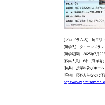
[プログラム名]
埼玉県
[留学先] クイーンズラ
[留学期間] 2025年7月2
[募集人員] 6名（選考有
[特典] 授業料及びホー
[詳細] 応募方法などは
https://www.pref.saitama.