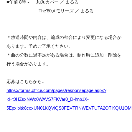
■午前 8時～ JuJuカバー ／ まるる
The'80メモリーズ ／ まるる
＊放送時間や内容は、編成の都合により変更になる場合が
あります。予めご了承ください。
＊曲の分数に過不足がある場合は、制作時に追加・削除を
行う場合があります。
応募はこちらから↓
https://forms.office.com/pages/responsepage.aspx?
id=t9HZsxNWo0WAVS7FKVar0_D-hnb1X-
5Epxlbitk8ccxUN01KQVlQS0FEVTRNWEVFUTA2OTlKQU1OMi4u