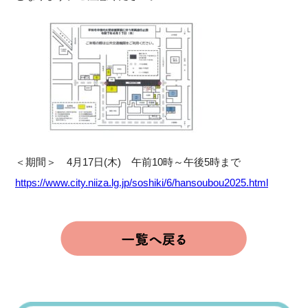
＜期間＞ 4月17日(木) 午前10時～午後5時まで
https://www.city.niiza.lg.jp/soshiki/6/hansoubou2025.html