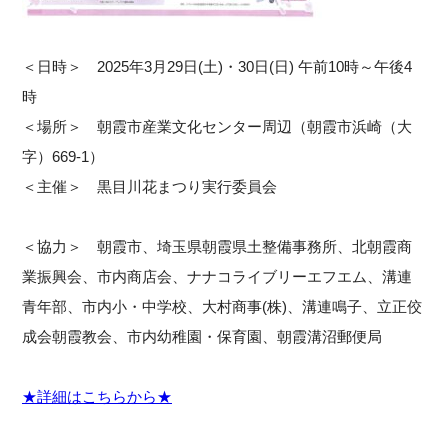
＜日時＞ 2025年3月29日(土)・30日(日) 午前10時～午後4
時
＜場所＞ 朝霞市産業文化センター周辺（朝霞市浜崎（大
字）669-1）
＜主催＞ 黒目川花まつり実行委員会
＜協力＞ 朝霞市、埼玉県朝霞県土整備事務所、北朝霞商
業振興会、市内商店会、ナナコライブリーエフエム、溝連
青年部、市内小・中学校、大村商事(株)、溝連鳴子、立正佼
成会朝霞教会、市内幼稚園・保育園、朝霞溝沼郵便局
★詳細はこちらから★