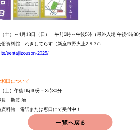
5日（土）～4月13日（日） 午前9時～午後5時（最終入場 午後4時30
俗資料館 れきしてらす（新座市野火止2-9-37）
/site/sentaijizouson-2025/
大和田について
日（土）午後1時30分～3時30分
員 斯波 治
俗資料館 電話または窓口にて受付中！