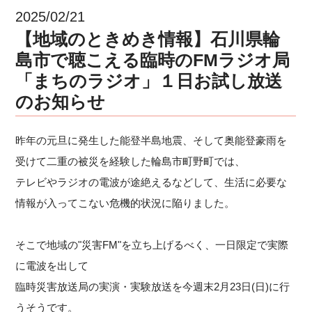
2025/02/21
【地域のときめき情報】石川県輪
島市で聴こえる臨時のFMラジオ局
「まちのラジオ」１日お試し放送
のお知らせ
昨年の元旦に発生した能登半島地震、そして奥能登豪雨を
受けて二重の被災を経験した輪島市町野町では、
テレビやラジオの電波が途絶えるなどして、生活に必要な
情報が入ってこない危機的状況に陥りました。
そこで地域の"災害FM"を立ち上げるべく、一日限定で実際
に電波を出して
臨時災害放送局の実演・実験放送を今週末2月23日(日)に行
うそうです。