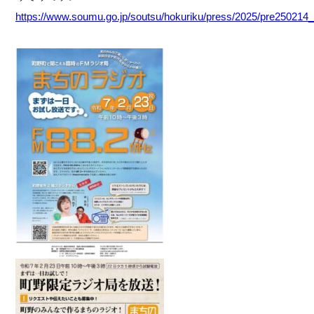
https://www.soumu.go.jp/soutsu/hokuriku/press/2025/pre250214_