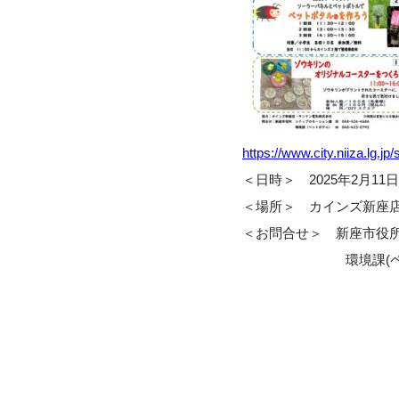
https://www.city.niiza.lg.jp
＜日時＞ 2025年2月11日(火
＜場所＞ カインズ新座店（
＜お問合せ＞ 新座市役所 シ
環境課(ペットボタル) T