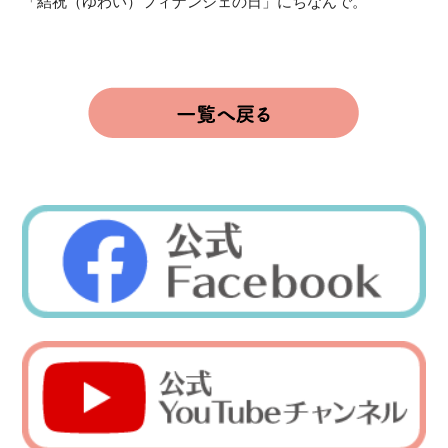
「結祝（ゆわい）フィナンシェの日」にちなんで。