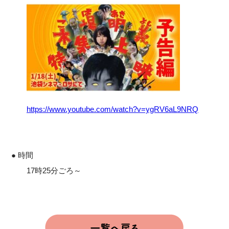
https://www.youtube.com/watch?v=ygRV6aL9NRQ
● 時間
17時25分ごろ～