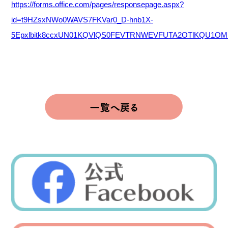
https://forms.office.com/pages/responsepage.aspx?
id=t9HZsxNWo0WAVS7FKVar0_D-hnb1X-
5Epxlbitk8ccxUN01KQVlQS0FEVTRNWEVFUTA2OTlKQU1OMi4u