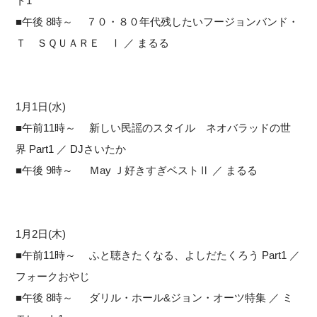
ト1
■午後 8時～ ７０・８０年代残したいフージョンバンド・
Ｔ ＳＱＵＡＲＥ Ⅰ ／ まるる
1月1日(水)
■午前11時～ 新しい民謡のスタイル ネオバラッドの世
界 Part1 ／ DJさいたか
■午後 9時～ Ｍay Ｊ好きすぎベストⅡ ／ まるる
1月2日(木)
■午前11時～ ふと聴きたくなる、よしだたくろう Part1 ／
フォークおやじ
■午後 8時～ ダリル・ホール&ジョン・オーツ特集 ／ ミ