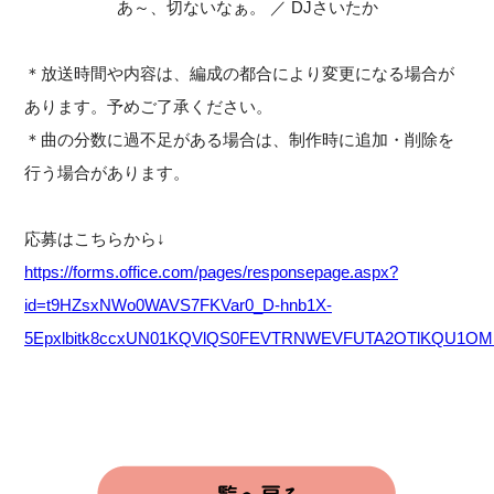
あ～、切ないなぁ。 ／ DJさいたか
＊放送時間や内容は、編成の都合により変更になる場合が
あります。予めご了承ください。
＊曲の分数に過不足がある場合は、制作時に追加・削除を
行う場合があります。
応募はこちらから↓
https://forms.office.com/pages/responsepage.aspx?
id=t9HZsxNWo0WAVS7FKVar0_D-hnb1X-
5Epxlbitk8ccxUN01KQVlQS0FEVTRNWEVFUTA2OTlKQU1OMi4u