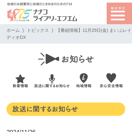
ホーム
トピックス
【番組情報】11月29日(金) まいぷレイ
ディオDX
2024/11/26