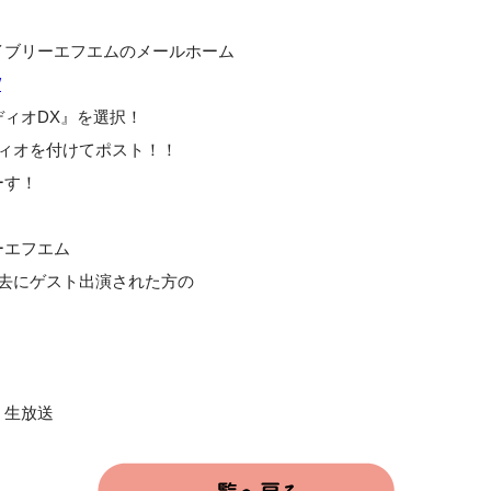
イブリーエフエムのメールホーム
/
ィオDX』を選択！
ディオを付けてポスト！！
ーす！
ーエフエム
て過去にゲスト出演された方の
・生放送