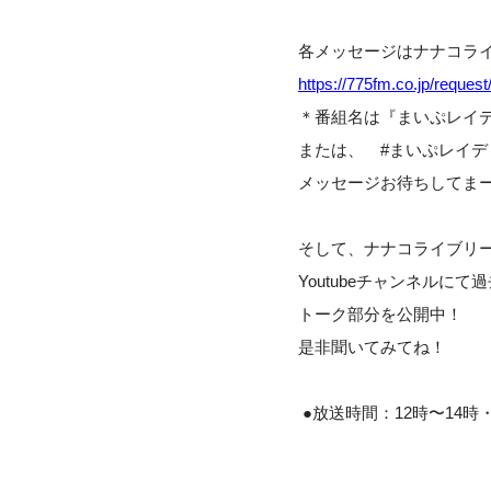
各メッセージはナナコラ
https://775fm.co.jp/request
＊番組名は『まいぷレイデ
または、 #まいぷレイ
メッセージお待ちしてま
そして、ナナコライブリ
Youtubeチャンネルに
トーク部分を公開中！
是非聞いてみてね！
●放送時間：12時〜14時