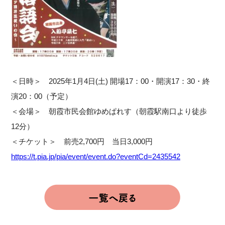
＜日時＞ 2025年1月4日(土) 開場17：00・開演17：30・終
演20：00（予定）
＜会場＞ 朝霞市民会館ゆめぱれす（朝霞駅南口より徒歩
12分）
＜チケット＞ 前売2,700円 当日3,000円
https://t.pia.jp/pia/event/event.do?eventCd=2435542