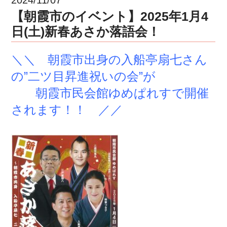
【朝霞市のイベント】2025年1月4
日(土)新春あさか落語会！
＼＼ 朝霞市出身の入船亭扇七さん
の
”二ツ目昇進祝いの会”が
朝霞市民会館ゆめぱれすで開催
されます！！ ／／