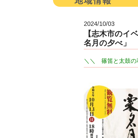
2024/10/03
【志木市のイベ
名月の夕べ」
＼＼ 篠笛と太鼓の