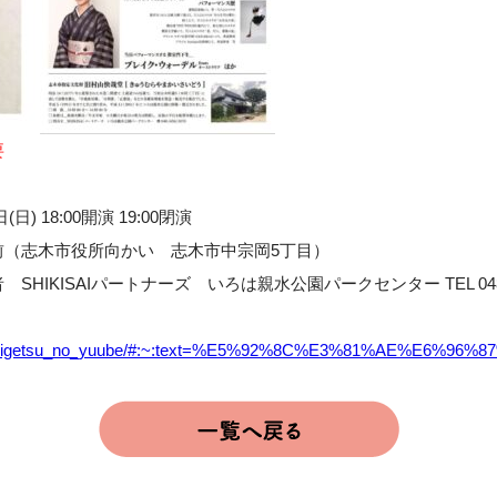
要
日) 18:00開演 19:00閉演
前（志木市役所向かい 志木市中宗岡5丁目）
HIKISAIパートナーズ いろは親水公園パークセンター TEL 048-4
kurimeigetsu_no_yuube/#:~:text=%E5%92%8C%E3%81%AE%