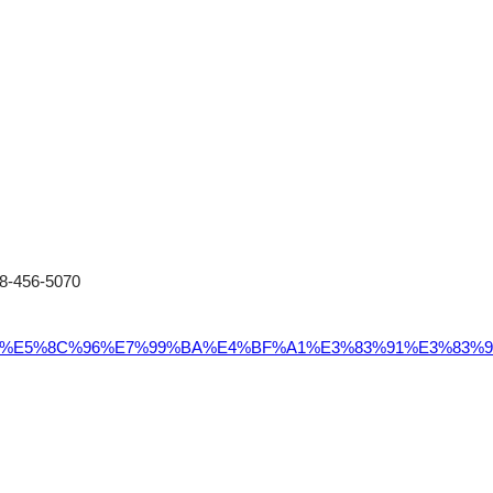
56-5070
E6%96%87%E5%8C%96%E7%99%BA%E4%BF%A1%E3%83%91%E3%8