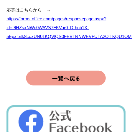
応募はこちらから →
https://forms.office.com/pages/responsepage.aspx?
id=t9HZsxNWo0WAVS7FKVar0_D-hnb1X-
5Epxlbitk8ccxUN01KQVlQS0FEVTRNWEVFUTA2OTlKQU1OMi4u