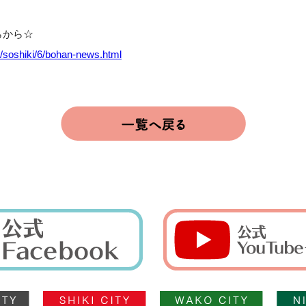
らから☆
jp/soshiki/6/bohan-news.html