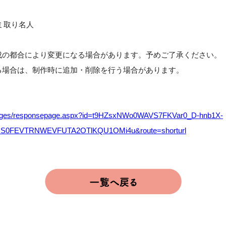
セミ取り名人
成の都合により変更になる場合があります。予めご了承ください。
る場合は、制作時に追加・削除を行う場合があります。
m/pages/responsepage.aspx?id=t9HZsxNWo0WAVS7FKVar0_D-hnb1X-
lQS0FEVTRNWEVFUTA2OTlKQU1OMi4u&route=shorturl