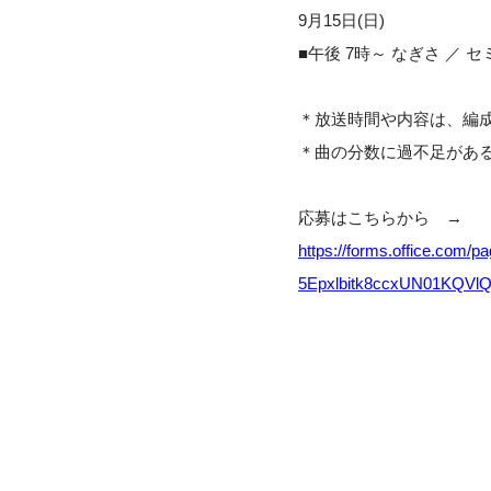
9月15日(日)
■午後 7時～ なぎさ ／ 
＊放送時間や内容は、編
＊曲の分数に過不足があ
応募はこちらから →
https://forms.office.co
5Epxlbitk8ccxUN01KQV