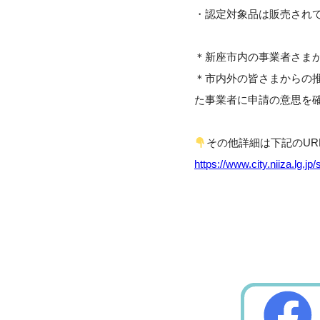
・認定対象品は販売され
＊新座市内の事業者さまか
＊市内外の皆さまからの推
た事業者に申請の意思を
その他詳細は下記のUR
https://www.city.niiza.lg.j