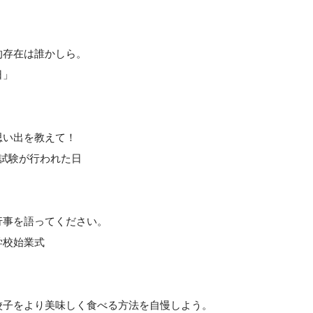
的存在は誰かしら。
日」
思い出を教えて！
試験が行われた日
行事を語ってください。
学校始業式
餃子をより美味しく食べる方法を自慢しよう。