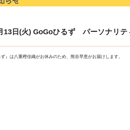
月13日(火) GoGoひるず パーソナリ
Goひるず』は八重樫佳織がお休みのため、熊谷早恵がお届けします。