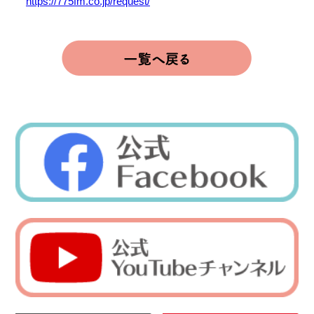
https://775fm.co.jp/request/