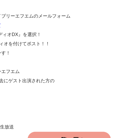
イブリーエフエムのメールフォーム
/
ディオDX』を選択！
ディオを付けてポスト！！
ーす！
ーエフエム
て過去にゲスト出演された方の
・生放送