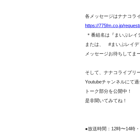
各メッセージはナナコラ
https://775fm.co.jp/request
＊番組名は『まいぷレイ
または、 #まいぷレイ
メッセージお待ちしてま
そして、ナナコライブリ
Youtubeチャンネルに
トーク部分を公開中！
是非聞いてみてね！
●放送時間：12時〜14時