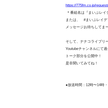
https://775fm.co.jp/request
＊番組名は『まいぷレイ
または、 #まいぷレイ
メッセージお待ちしてま
そして、ナナコライブリ
Youtubeチャンネルに
トーク部分を公開中！
是非聞いてみてね！
●放送時間：12時〜14時