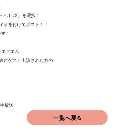
/
ディオDX』を選択！
ディオを付けてポスト！！
ーす！
ーエフエム
て過去にゲスト出演された方の
・生放送