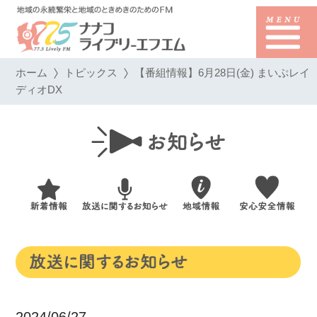
ホーム
トピックス
【番組情報】6月28日(金) まいぷレイ
ディオDX
2024/06/27