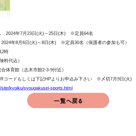
24年7月23日(火)～25日(木) ※定員64名
月6日(火)～8日(木) ※定員30名（保護者の参加も可）
2時
険料代込）
育館（志木市館2-3-9付近）
Rコードもしくは下記HPよりお申込み下さい ※〆切7月9日(火)
p/site/kyoiku/syougakusei-sports.html