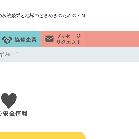
の永続繁栄と地域のときめきのためのＦＭ
るず内にて