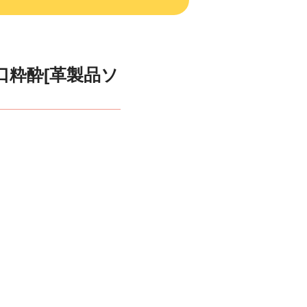
み口粋酔[革製品ソ