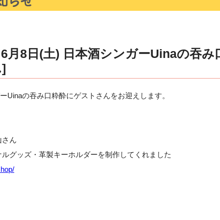
月8日(土) 日本酒シンガーUinaの吞
]
ガーUinaの吞み口粋酔にゲストさんをお迎えします。
さん
グッズ・革製キーホルダーを制作してくれました
shop/