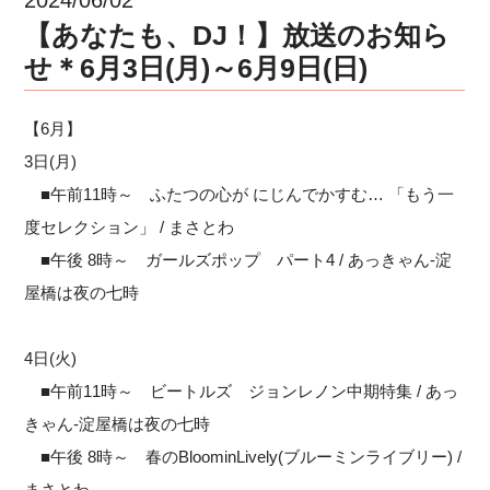
【あなたも、DJ！】放送のお知ら
せ＊6月3日(月)～6月9日(日)
【6月】
3日(月)
■午前11時～ ふたつの心が にじんでかすむ… 「もう一
度セレクション」 / まさとわ
■午後 8時～ ガールズポップ パート4 / あっきゃん-淀
屋橋は夜の七時
4日(火)
■午前11時～ ビートルズ ジョンレノン中期特集 / あっ
きゃん-淀屋橋は夜の七時
■午後 8時～ 春のBloominLively(ブルーミンライブリー) /
まさとわ