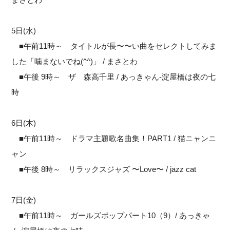
5日(水)
■午前11時～ タイトルが長〜〜い曲をセレクトしてみま
した「噛まないでね(^^)」 / まさとわ
■午後 9時～ ザ 森高千里 / あっきゃん-淀屋橋は夜の七
時
6日(木)
■午前11時～ ドラマ主題歌名曲集！PART1 / 猫ニャンニ
ャン
■午後 8時～ リラックスジャズ 〜Love〜 / jazz cat
7日(金)
■午前11時～ ガールズポップパート10（9）/ あっきゃ