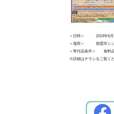
＜日時＞ 2024年6月8日(土
＜場所＞ 朝霞市シンボ
＜寄付品条件＞ 食料品
※詳細はチラシをご覧く