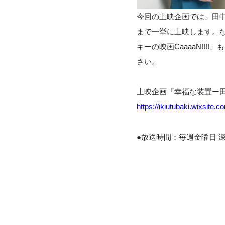
今回の上映企画では、田
まで一挙に上映します。
キーの映画CaaaaN!
さい。
上映企画『幸福な装置ー田
https://ikiutubaki.wixsite.
●放送時間：毎週金曜日 深